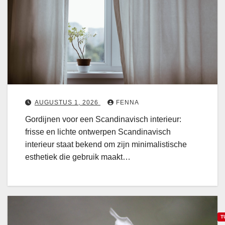
n
r
:
d
d
i
e
j
n
e
e
e
n
s
v
AUGUSTUS 1, 2026
FENNA
t
o
Gordijnen voor een Scandinavisch interieur:
b
o
frisse en lichte ontwerpen Scandinavisch
e
r
interieur staat bekend om zijn minimalistische
t
e
esthetiek die gebruik maakt…
o
e
v
n
e
s
r
c
e
T
a