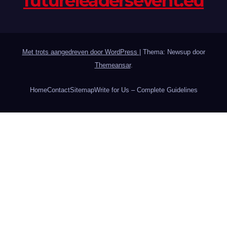
futureleadersevent.eu
Met trots aangedreven door WordPress
|
Thema: Newsup door
Themeansar
.
Home
Contact
Sitemap
Write for Us – Complete Guidelines