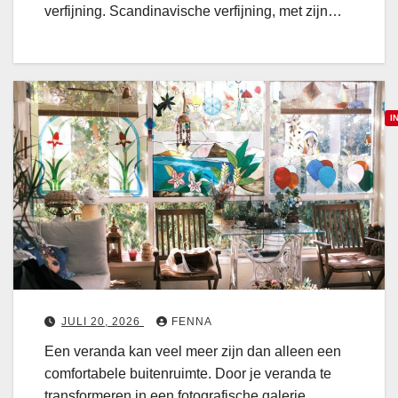
t
i
verfijning. Scandinavische verfijning, met zijn…
v
n
e
t
r
e
f
r
i
I
i
j
e
n
u
a
i
r
a
n
v
k
g
o
v
:
o
a
t
r
n
r
e
j
a
JULI 20, 2026
FENNA
e
e
n
Een veranda kan veel meer zijn dan alleen een
n
v
s
comfortabele buitenruimte. Door je veranda te
h
e
f
transformeren in een fotografische galerie…