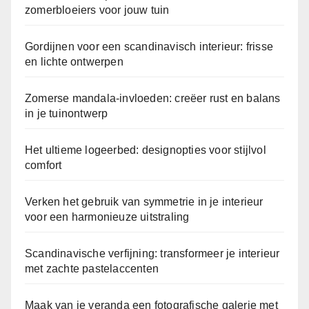
zomerbloeiers voor jouw tuin
n
i
:
e
p
Gordijnen voor een scandinavisch interieur: frisse
s
en lichte ontwerpen
o
v
t
o
Zomerse mandala-invloeden: creëer rust en balans
t
o
in je tuinontwerp
e
r
n
c
Het ultieme logeerbed: designopties voor stijlvol
e
o
comfort
n
p
f
Verken het gebruik van symmetrie in je interieur
l
o
voor een harmonieuze uitstraling
a
r
n
t
Scandinavische verfijning: transformeer je interieur
t
met zachte pastelaccenten
e
n
Maak van je veranda een fotografische galerie met