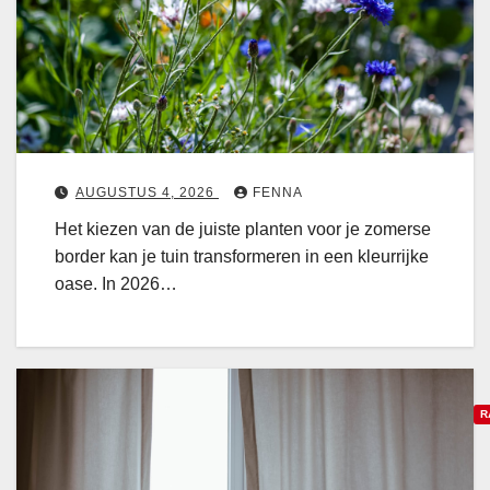
e
r
s
e
b
o
r
AUGUSTUS 4, 2026
FENNA
d
Het kiezen van de juiste planten voor je zomerse
e
border kan je tuin transformeren in een kleurrijke
r
oase. In 2026…
p
a
t
r
o
R
n
e
o