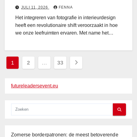
i
i
e
e
n
JULI 11, 2026
FENNA
p
i
g
Het integreren van fotografie in interieurdesign
o
n
:
heeft een revolutionaire shift veroorzaakt in hoe
s
i
z
we onze leefruimten ervaren. Met name het…
t
n
o
e
t
r
e
e
s
Berichten
r
1
2
…
33
r
i
i
paginering
e
n
futureleadersevent.eu
u
s
r
t
d
a
e
l
s
l
i
a
g
t
Zomerse borderpatronen: de meest betoverende