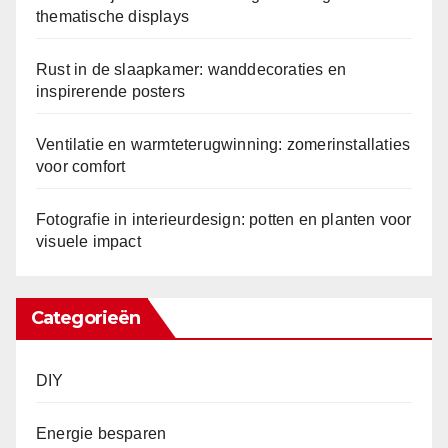
v
thematische displays
o
o
Rust in de slaapkamer: wanddecoraties en
r
inspirerende posters
v
i
Ventilatie en warmteterugwinning: zomerinstallaties
s
voor comfort
u
e
Fotografie in interieurdesign: potten en planten voor
visuele impact
l
e
i
Categorieën
p
a
DIY
c
t
Energie besparen