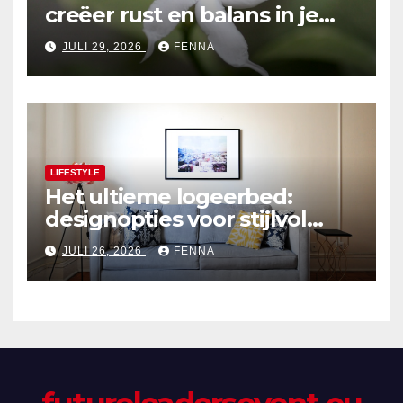
creëer rust en balans in je
tuinontwerp
JULI 29, 2026
FENNA
LIFESTYLE
Het ultieme logeerbed:
designopties voor stijlvol
comfort
JULI 26, 2026
FENNA