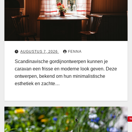
e
r
j
e
c
a
r
AUGUSTUS 7, 2026
FENNA
a
Scandinavische gordijnontwerpen kunnen je
v
caravan een frisse en moderne look geven. Deze
a
ontwerpen, bekend om hun minimalistische
n
esthetiek en zachte…
o
e
T
t
S
Z