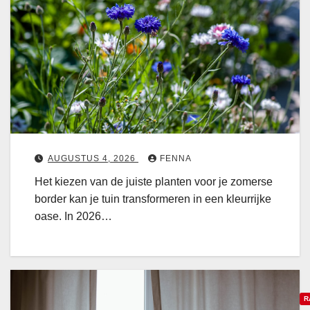
c
o
a
n
e
d
r
i
s
n
e
a
b
v
o
i
r
AUGUSTUS 4, 2026
FENNA
s
d
Het kiezen van de juiste planten voor je zomerse
c
e
border kan je tuin transformeren in een kleurrijke
h
r
oase. In 2026…
e
p
g
a
o
t
r
r
d
o
R