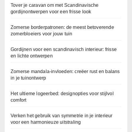
n
n
Tover je caravan om met Scandinavische
n
d
gordijnontwerpen voor een frisse look
i
e
n
p
Zomerse borderpatronen: de meest betoverende
g
o
zomerbloeiers voor jouw tuin
:
s
z
t
Gordijnen voor een scandinavisch interieur: frisse
o
e
en lichte ontwerpen
r
e
s
Zomerse mandala-invloeden: creëer rust en balans
r
in je tuinontwerp
i
n
Het ultieme logeerbed: designopties voor stijlvol
s
comfort
t
a
Verken het gebruik van symmetrie in je interieur
voor een harmonieuze uitstraling
l
l