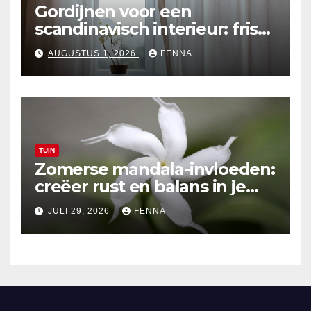
Gordijnen voor een
scandinavisch interieur: frisse
en lichte ontwerpen
AUGUSTUS 1, 2026
FENNA
TUIN
Zomerse mandala-invloeden:
creëer rust en balans in je
tuinontwerp
JULI 29, 2026
FENNA