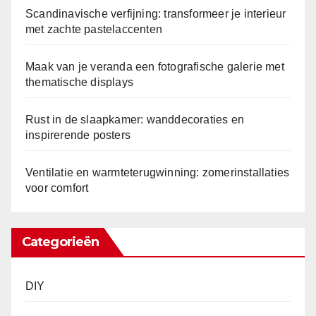
a
Scandinavische verfijning: transformeer je interieur
met zachte pastelaccenten
t
i
Maak van je veranda een fotografische galerie met
e
thematische displays
s
v
Rust in de slaapkamer: wanddecoraties en
o
inspirerende posters
o
r
Ventilatie en warmteterugwinning: zomerinstallaties
c
voor comfort
o
f
Categorieën
o
r
DIY
t