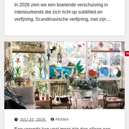
c
o
j
In 2026 zien we een boeiende verschuiving in
h
r
e
interieurtrends die zich richt op subtiliteit en
e
t
i
verfijning. Scandinavische verfijning, met zijn…
v
n
e
t
r
e
f
r
i
I
i
j
e
n
u
a
i
r
a
n
v
k
g
o
v
:
o
a
t
r
n
r
e
j
a
JULI 20, 2026
FENNA
e
e
n