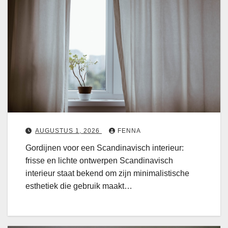
i
n
j
e
o
n
n
r
o
:
d
n
d
i
t
e
j
n
e
e
e
r
e
n
p
s
v
AUGUSTUS 1, 2026
FENNA
e
t
o
Gordijnen voor een Scandinavisch interieur:
n
b
o
frisse en lichte ontwerpen Scandinavisch
v
e
r
interieur staat bekend om zijn minimalistische
o
t
e
esthetiek die gebruik maakt…
o
o
e
r
v
n
e
e
s