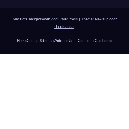
Met trots aangedreven door WordPress
|
Thema: Newsup door
Themeansar
.
Home
Contact
Sitemap
Write for Us – Complete Guidelines