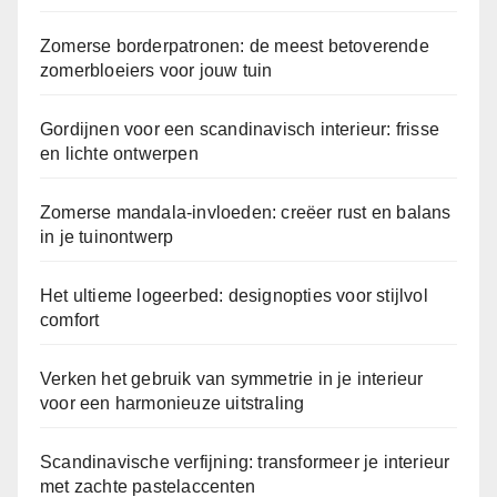
n
d
u
Zomerse borderpatronen: de meest betoverende
a
t
zomerbloeiers voor jouw tuin
a
t
g
e
Gordijnen voor een scandinavisch interieur: frisse
a
n
en lichte ontwerpen
l
v
k
a
Zomerse mandala-invloeden: creëer rust en balans
u
n
in je tuinontwerp
n
d
t
e
Het ultieme logeerbed: designopties voor stijlvol
t
r
comfort
o
u
e
i
Verken het gebruik van symmetrie in je interieur
p
voor een harmonieuze uitstraling
a
t
s
Scandinavische verfijning: transformeer je interieur
e
s
met zachte pastelaccenten