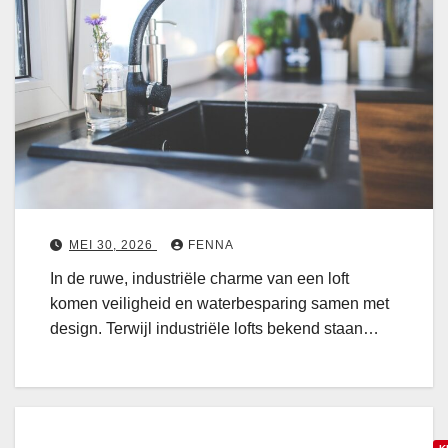
V
e
i
l
i
g
e
e
n
MEI 30, 2026
FENNA
a
In de ruwe, industriële charme van een loft
t
komen veiligheid en waterbesparing samen met
e
design. Terwijl industriële lofts bekend staan…
r
b
e
s