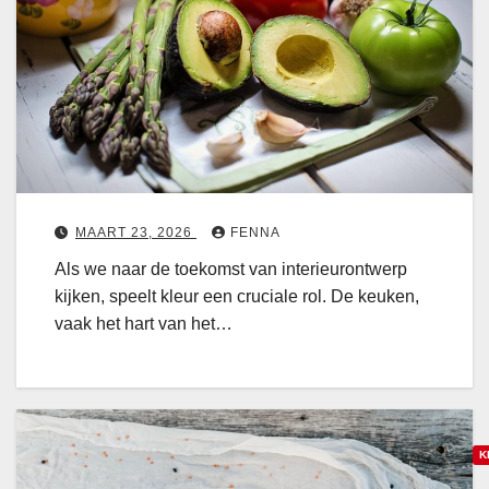
h
l
o
e
e
r
e
u
2
n
r
0
d
t
2
u
r
6
u
e
r
n
z
d
MAART 23, 2026
FENNA
a
s
Als we naar de toekomst van interieurontwerp
v
kijken, speelt kleur een cruciale rol. De keuken,
e
o
vaak het hart van het…
g
o
a
r
d
d
g
e
e
k
K
t