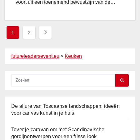
u
n
voort uit een toenemend bewustzijn van de…
t
k
d
b
e
t
i
n
e
j
Berichten
t
1
2
g
h
r
e
paginering
e
e
l
t
futureleadersevent.eu
>
Keuken
n
s
o
d
o
p
s
f
t
d
v
i
i
e
e
r
a
j
f
De allure van Toscaanse landschappen: ideeën
a
voor canvas kunst in je huis
e
l
v
b
a
Tover je caravan om met Scandinavische
e
gordijnontwerpen voor een frisse look
n