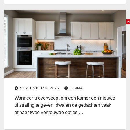
v
r
e
z
r
i
K
z
c
i
h
c
a
t
h
a
e
t
r
l
e
o
i
l
j
i
f
k
j
o
i
SEPTEMBER 8, 2025
FENNA
k
t
n
Wanneer u overweegt om een kamer een nieuwe
e
o
uitstraling te geven, dwalen de gedachten vaak
k
t
af naar twee vertrouwde opties:…
e
a
u
p
k