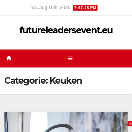
Ga
ma. aug 10th, 2026
7:47:49 PM
naar
de
futureleadersevent.eu
inhoud
Categorie:
Keuken
K