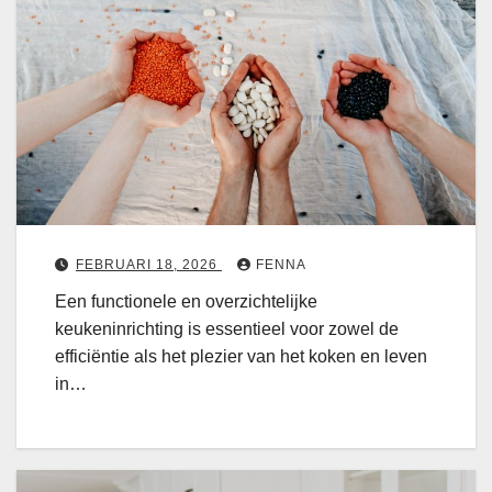
e
s
u
o
k
e
e
r
n
i
i
c
n
h
2
t
0
j
2
e
FEBRUARI 18, 2026
FENNA
6
e
Een functionele en overzichtelijke
:
e
keukeninrichting is essentieel voor zowel de
n
efficiëntie als het plezier van het koken en leven
e
k
in…
l
e
k
u
e
k
t