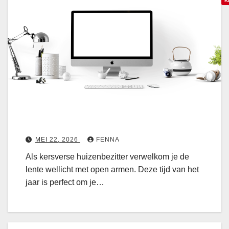
p
K
a
r
a
e
a
n
k
d
j
e
e
k
k
r
e
a
u
n
k
MEI 22, 2026
FENNA
e
e
Als kersverse huizenbezitter verwelkom je de
n
n
lente wellicht met open armen. Deze tijd van het
:
l
jaar is perfect om je…
d
e
e
n
l
t