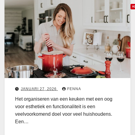
e
i
K
n
n
f
t
u
o
e
n
e
n
c
c
d
t
r
o
i
e
o
ë
i
n
e
n
e
r
e
e
j
JANUARI 27, 2026
FENNA
r
l
e
Het organiseren van een keuken met een oog
e
e
e
voor esthetiek en functionaliteit is een
n
n
e
veelvoorkomend doel voor veel huishoudens.
?
o
n
Een…
v
o
e