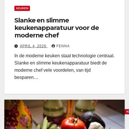
a
e
a
k
KEUKEN
t
l
Slanke en slimme
s
a
keukenapparatuur voor de
t
a
moderne chef
e
r
i
APRIL 4, 2026
FENNA
n
e
In de moderne keuken staat technologie centraal.
n
t
Slanke en slimme keukenapparatuur biedt de
o
p
moderne chef vele voordelen, van tijd
v
r
besparen…
a
a
t
k
i
t
e
i
s
K
s
v
c
K
o