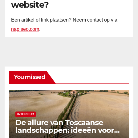
website?
Een artikel of link plaatsen? Neem contact op via
napiseo.com
.
You missed
INTERIEUR
De allure van Toscaanse
landschappen: ideeën voor
canvas kunst in je huis