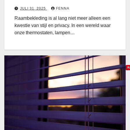
g
x
n
r
JULI 31, 2025
FENNA
t
i
i
Raambekleding is al lang niet meer alleen een
j
e
kwestie van stijl en privacy. In een wereld waar
k
onze thermostaten, lampen…
l
e
k
r
i
o
e
l
s
R
s
t
p
R
d
e
a
a
e
a
t
l
p
t
d
a
i
e
s
n
c
t