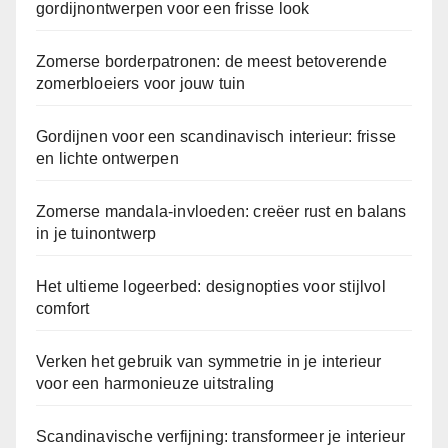
e
gordijnontwerpen voor een frisse look
u
i
Zomerse borderpatronen: de meest betoverende
t
zomerbloeiers voor jouw tuin
b
o
Gordijnen voor een scandinavisch interieur: frisse
u
en lichte ontwerpen
Zomerse mandala-invloeden: creëer rust en balans
in je tuinontwerp
Het ultieme logeerbed: designopties voor stijlvol
comfort
Verken het gebruik van symmetrie in je interieur
voor een harmonieuze uitstraling
Scandinavische verfijning: transformeer je interieur