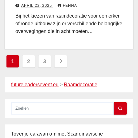
e
n
APRIL 22, 2025
FENNA
j
i
g
l
Bij het kiezen van raamdecoratie voor een erker
n
of ronde uitbouw zijn er verschillende belangrijke
e
overwegingen die in acht moeten…
e
n
e
r
Berichten
1
2
3
k
paginering
e
r
futureleadersevent.eu
>
Raamdecoratie
o
f
r
o
n
d
Tover je caravan om met Scandinavische