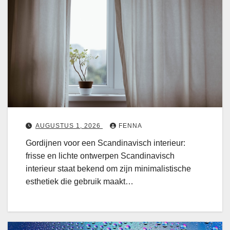
o
r
d
i
j
n
e
n
v
AUGUSTUS 1, 2026
FENNA
o
Gordijnen voor een Scandinavisch interieur:
o
frisse en lichte ontwerpen Scandinavisch
r
interieur staat bekend om zijn minimalistische
e
esthetiek die gebruik maakt…
e
n
s