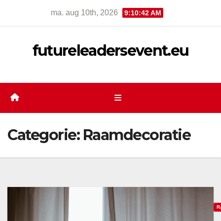
Ga
ma. aug 10th, 2026
9:10:44 AM
naar
de
futureleadersevent.eu
inhoud
Categorie:
Raamdecoratie
R