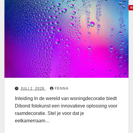
c
R
a
n
C
d
r
i
e
n
a
a
t
v
i
i
e
s
v
c
e
h
r
JULI 2, 2026
FENNA
i
a
Inleiding In de wereld van woningdecoratie biedt
n
a
Dibond fotokunst een innovatieve oplossing voor
t
raamdecoratie. Stel je voor dat je
e
d
eetkamerraam…
r
e