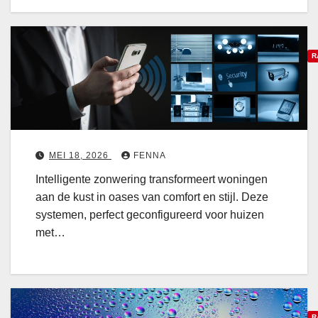
i
c
e
o
u
r
r
R
a
:
t
I
f
i
n
r
e
t
i
e
s
e
l
MEI 18, 2026
FENNA
s
t
l
Intelligente zonwering transformeert woningen
e
d
i
aan de kust in oases van comfort en stijl. Deze
e
i
g
systemen, perfect geconfigureerd voor huizen
n
b
e
met…
l
o
n
i
n
t
c
d
e
h
f
z
t
R