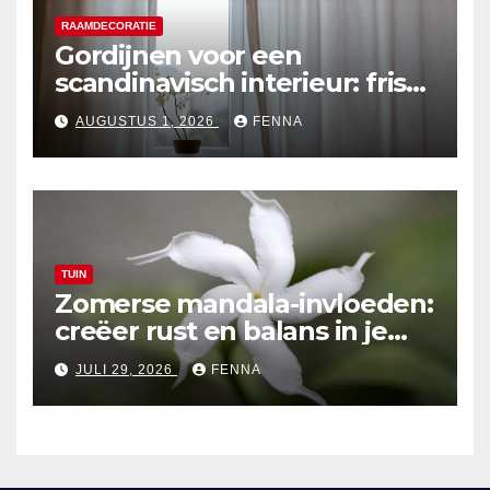
RAAMDECORATIE
Gordijnen voor een
scandinavisch interieur: frisse
en lichte ontwerpen
AUGUSTUS 1, 2026
FENNA
TUIN
Zomerse mandala-invloeden:
creëer rust en balans in je
tuinontwerp
JULI 29, 2026
FENNA