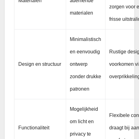
Materialen
ademende
zorgen voor 
materialen
frisse uitstral
Minimalistisch
en eenvoudig
Rustige desi
Design en structuur
ontwerp
voorkomen vi
zonder drukke
overprikkelin
patronen
Mogelijkheid
Flexibele con
om licht en
Functionaliteit
draagt bij aa
privacy te