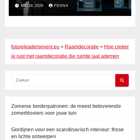
woningen
MEI 18, 2026
FENNA
futureleadersevent.eu
>
Raamdecoratie
>
Hoe creëer
je rust met raamdecoratie die ruimte laat ademen
Zomerse borderpatronen: de meest betoverende
zomerbloeiers voor jouw tuin
Gordijnen voor een scandinavisch interieur: frisse
en lichte ontwerpen