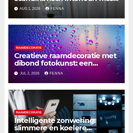
en lichte ontwerpen
AUG 1, 2026
FENNA
RAAMDECORATIE
Creatieve raamdecoratie met
dibond fotokunst: een
blikvanger in de eetkamer
JUL 2, 2026
FENNA
RAAMDECORATIE
Intelligente zonwering:
slimmere en koelere