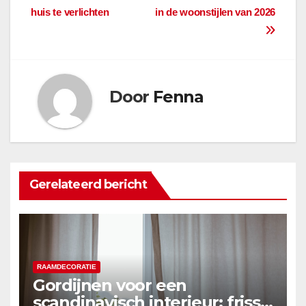
navigatie
huis te verlichten
in de woonstijlen van 2026
Door
Fenna
Gerelateerd bericht
RAAMDECORATIE
Gordijnen voor een
scandinavisch interieur: frisse