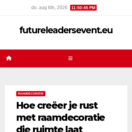
Ga
do. aug 6th, 2026
11:50:46 PM
naar
de
futureleadersevent.eu
inhoud
RAAMDECORATIE
Hoe creëer je rust
met raamdecoratie
die ruimte laat