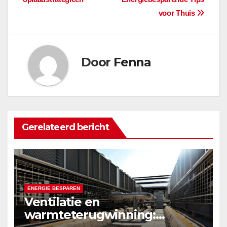
voor Thuis
Door
Fenna
Gerelateerd bericht
ENERGIE BESPAREN
Ventilatie en
warmteterugwinning: