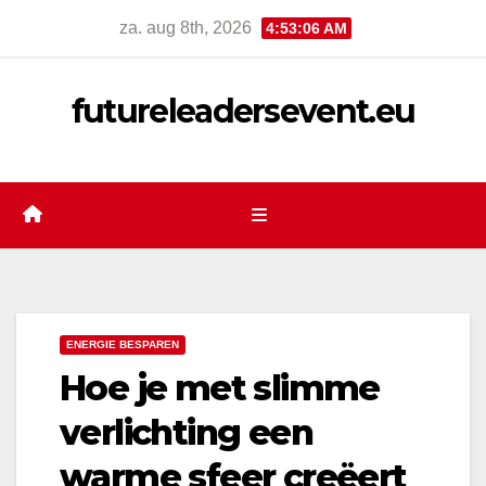
Ga
za. aug 8th, 2026
4:53:07 AM
naar
de
futureleadersevent.eu
inhoud
ENERGIE BESPAREN
Hoe je met slimme
verlichting een
warme sfeer creëert