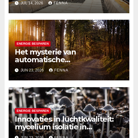
zomerinstallaties voor
JUL 14, 2026
FENNA
comfort
ENERGIE BESPAREN
Het mysterie van
automatische
zonweringssensoren
JUN 23, 2026
FENNA
ontrafeld
ENERGIE BESPAREN
Innovaties in luchtkwaliteit:
mycelium isolatie in
nieuwbouwprojecten
JUN 23, 2026
FENNA