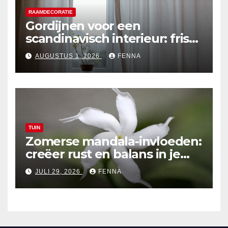
RAAMDECORATIE
Gordijnen voor een
scandinavisch interieur: frisse
en lichte ontwerpen
AUGUSTUS 1, 2026
FENNA
TUIN
Zomerse mandala-invloeden:
creëer rust en balans in je
tuinontwerp
JULI 29, 2026
FENNA