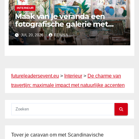
INTERIEUR
Maak van je veranda een
fotografische galerie met
thematische displays
JUL 20, 2026
FENNA
futureleadersevent.eu
>
Interieur
>
De charme van
travertijn: maximale impact met natuurlijke accenten
Tover je caravan om met Scandinavische