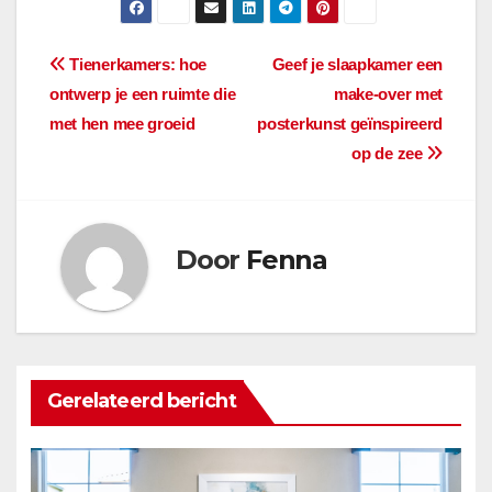
Bericht
Tienerkamers: hoe
Geef je slaapkamer een
ontwerp je een ruimte die
make-over met
navigatie
met hen mee groeid
posterkunst geïnspireerd
op de zee
Door
Fenna
Gerelateerd bericht