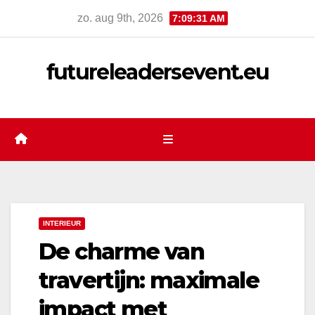
Ga
zo. aug 9th, 2026
7:09:32 AM
naar
de
futureleadersevent.eu
inhoud
INTERIEUR
De charme van
travertijn: maximale
impact met