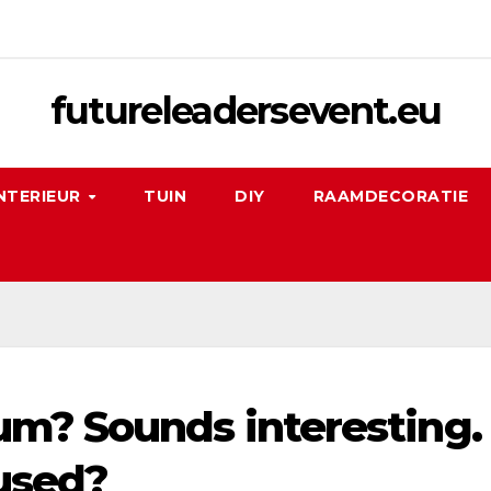
futureleadersevent.eu
NTERIEUR
TUIN
DIY
RAAMDECORATIE
m? Sounds interesting.
used?