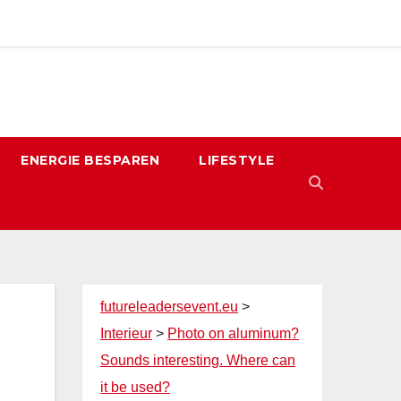
ENERGIE BESPAREN
LIFESTYLE
futureleadersevent.eu
>
Interieur
>
Photo on aluminum?
Sounds interesting. Where can
it be used?