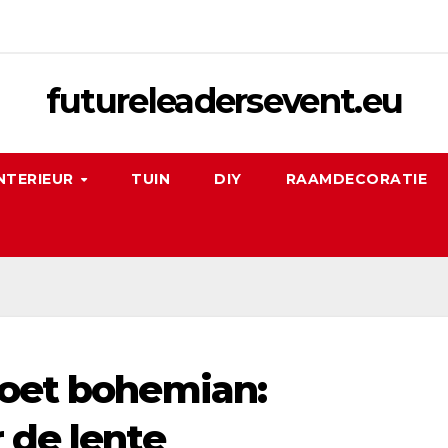
futureleadersevent.eu
NTERIEUR
TUIN
DIY
RAAMDECORATIE
moet bohemian:
 de lente