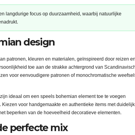
n langdurige focus op duurzaamheid, waarbij natuurlijke
enadrukt.
mian design
 patronen, kleuren en materialen, geïnspireerd door reizen e
persoonlijkheid toe aan de strakke achtergrond van Scandinavisc
iezen voor eenvoudigere patronen of monochromatische weefsel
 zijn ideaal om een speels bohemian element toe te voegen
n. Kiezen voor handgemaakte en authentieke items met duidelij
s het beperken van de hoeveelheid decoratieve elementen.
de perfecte mix