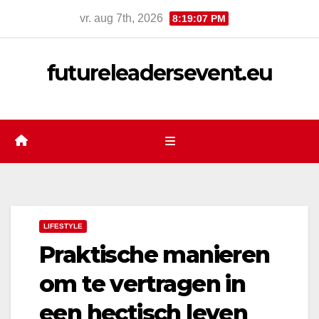
Ga
vr. aug 7th, 2026
8:19:08 PM
naar
de
futureleadersevent.eu
inhoud
LIFESTYLE
Praktische manieren
om te vertragen in
een hectisch leven