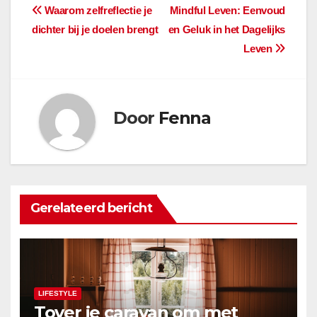
Bericht
Waarom zelfreflectie je
Mindful Leven: Eenvoud
dichter bij je doelen brengt
en Geluk in het Dagelijks
navigatie
Leven
Door
Fenna
Gerelateerd bericht
LIFESTYLE
Tover je caravan om met