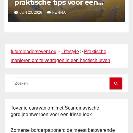
praktische tips voor een
milieuvriendelijk huis
JUN 23, 2026
FENNA
futureleadersevent.eu
>
Lifestyle
>
Praktische
manieren om te vertragen in een hectisch leven
Tover je caravan om met Scandinavische
gordijnontwerpen voor een frisse look
Zomerse borderpatronen: de meest betoverende