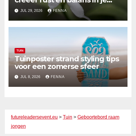
tuinontwerp
JUL 29, 2026
FENNA
TUIN
Tuinposter strand styling tips
voor een zomerse sfeer
JUL 8, 2026
FENNA
futureleadersevent.eu
>
Tuin
>
Geboortebord raam
jongen