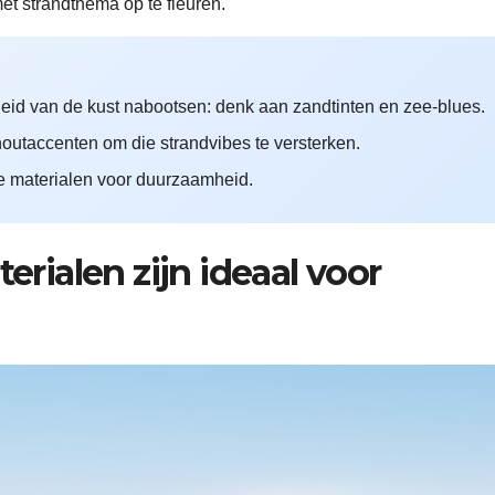
met strandthema op te fleuren.
heid van de kust nabootsen: denk aan zandtinten en zee-blues.
outaccenten om die strandvibes te versterken.
ge materialen voor duurzaamheid.
rialen zijn ideaal voor