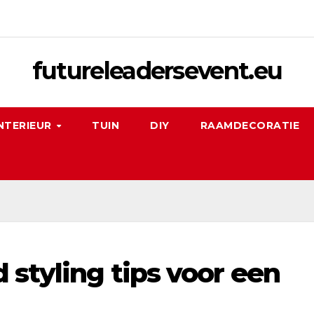
futureleadersevent.eu
NTERIEUR
TUIN
DIY
RAAMDECORATIE
 styling tips voor een