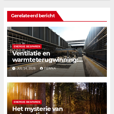
Gerelateerd bericht
ENERGIE BESPAREN
Ventilatie en
warmteterugwinning:
zomerinstallaties voor
JUL 14, 2026
FENNA
comfort
ENERGIE BESPAREN
Het mysterie van