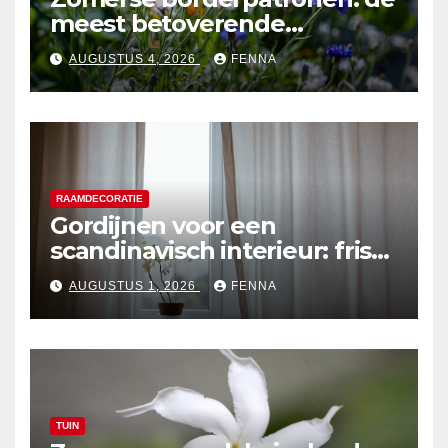
meest betoverende
zomerbloeiers voor jouw tuin
AUGUSTUS 4, 2026
FENNA
RAAMDECORATIE
Gordijnen voor een
scandinavisch interieur: frisse
en lichte ontwerpen
AUGUSTUS 1, 2026
FENNA
TUIN