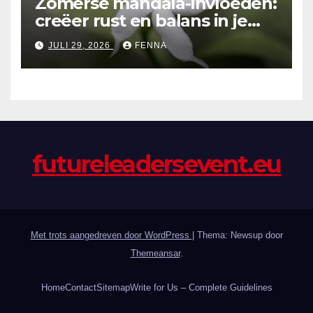
Zomerse mandala-invloeden:
creëer rust en balans in je
tuinontwerp
JULI 29, 2026
FENNA
futureleadersevent.eu
Met trots aangedreven door WordPress
|
Thema: Newsup door
Themeansar
.
Home
Contact
Sitemap
Write for Us – Complete Guidelines