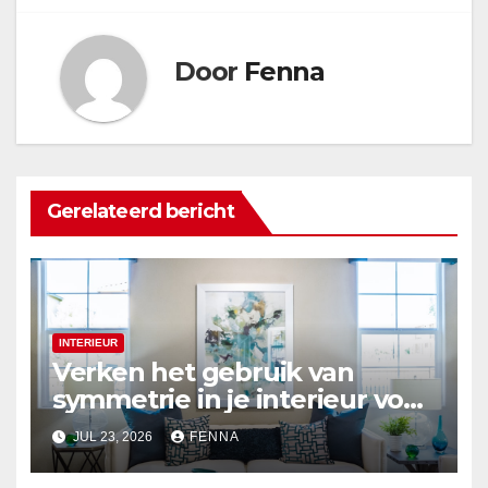
Door
Fenna
Gerelateerd bericht
INTERIEUR
Verken het gebruik van
symmetrie in je interieur voor
een harmonieuze uitstraling
JUL 23, 2026
FENNA