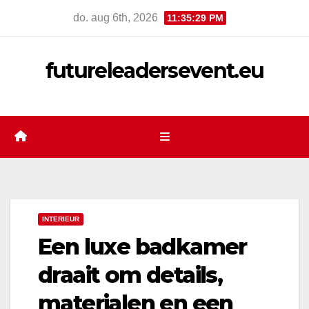
Ga
do. aug 6th, 2026
11:35:30 PM
naar
de
futureleadersevent.eu
inhoud
INTERIEUR
Een luxe badkamer
draait om details,
materialen en een