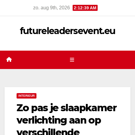
Ga
zo. aug 9th, 2026
2:12:40 AM
naar
de
futureleadersevent.eu
inhoud
INTERIEUR
Zo pas je slaapkamer
verlichting aan op
verschillende