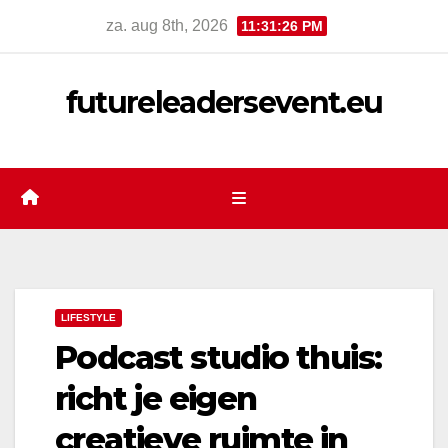
Ga
za. aug 8th, 2026
11:31:27 PM
naar
de
futureleadersevent.eu
inhoud
LIFESTYLE
Podcast studio thuis:
richt je eigen
creatieve ruimte in