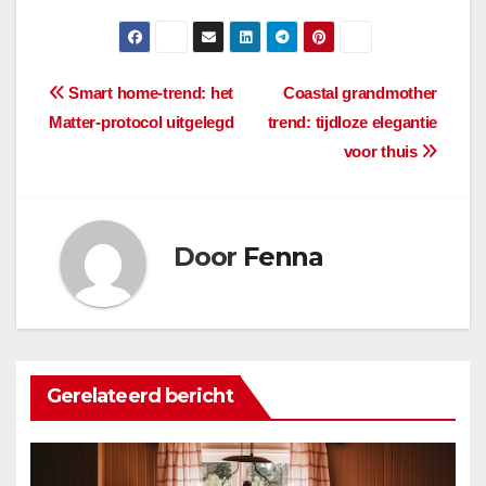
Bericht
Smart home-trend: het
Coastal grandmother
Matter-protocol uitgelegd
trend: tijdloze elegantie
navigatie
voor thuis
Door
Fenna
Gerelateerd bericht