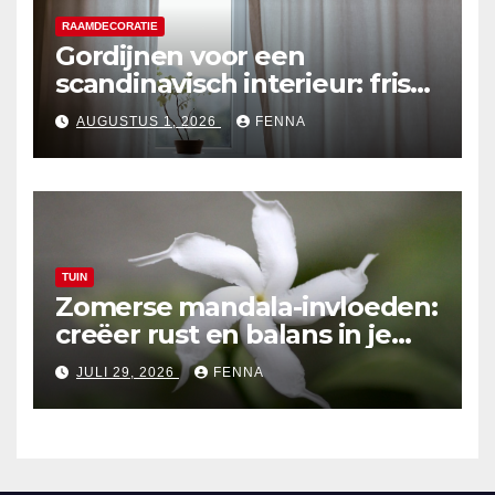
RAAMDECORATIE
Gordijnen voor een
scandinavisch interieur: frisse
en lichte ontwerpen
AUGUSTUS 1, 2026
FENNA
TUIN
Zomerse mandala-invloeden:
creëer rust en balans in je
tuinontwerp
JULI 29, 2026
FENNA