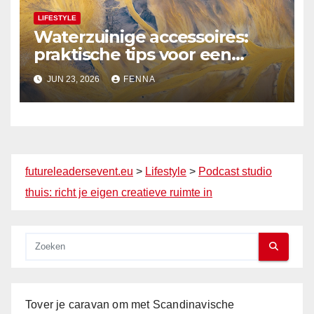
LIFESTYLE
Waterzuinige accessoires:
praktische tips voor een
milieuvriendelijk huis
JUN 23, 2026
FENNA
futureleadersevent.eu
>
Lifestyle
>
Podcast studio
thuis: richt je eigen creatieve ruimte in
Tover je caravan om met Scandinavische